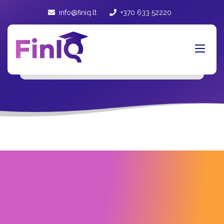
info@finiq.lt
+370 633 52220