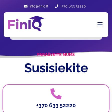
info@finiq.lt
+370 633 52220
PARAŠYKITE MUMS
Susisiekite
+370 633 52220