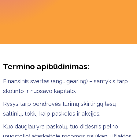
Termino apibūdinimas:
Finansinis svertas (angl. gearing) – santykis tarp
skolinto ir nuosavo kapitalo.
Ryšys tarp bendrovės turimų skirtingų lėšų
šaltinių, tokių kaip paskolos ir akcijos.
Kuo daugiau yra paskolų, tuo didesnis pelno
(nuostolio) ataskaitoje rodomos palūkanų išlaidos.