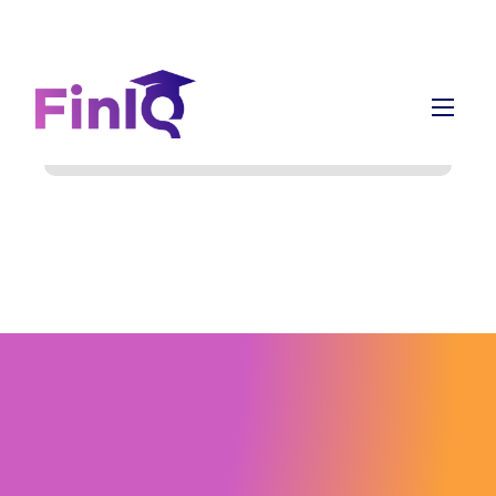
info@finiq.lt
+370 633 52220