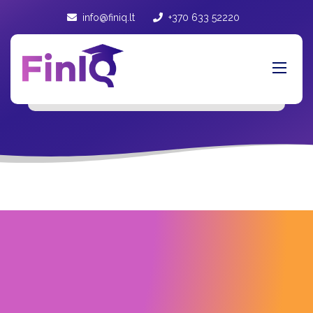
info@finiq.lt
+370 633 52220