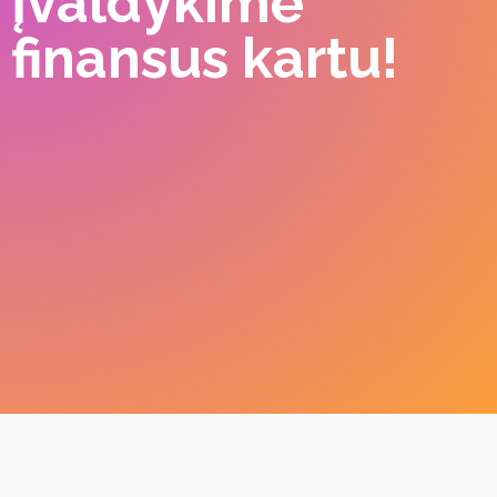
Įvaldykime
finansus kartu!