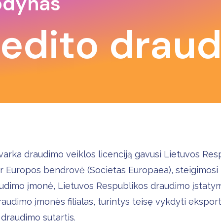
odynas
redito drau
arka draudimo veiklos licenciją gavusi Lietuvos Res
Europos bendrovė (Societas Europaea), steigimosi tei
udimo įmonė, Lietuvos Respublikos draudimo įstatym
udimo įmonės filialas, turintys teisę vykdyti eksporto
 draudimo sutartis.