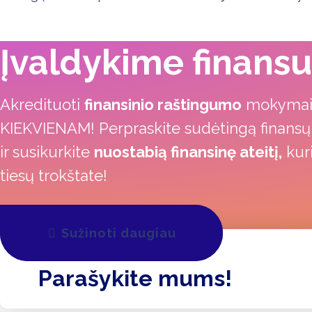
Įvaldykime finansu
Akredituoti
finansinio raštingumo
mokyma
KIEKVIENAM! Perpraskite sudėtingą finansų
ir susikurkite
nuostabią finansinę ateitį,
kuri
tiesų trokštate!
Sužinoti daugiau
Parašykite mums!