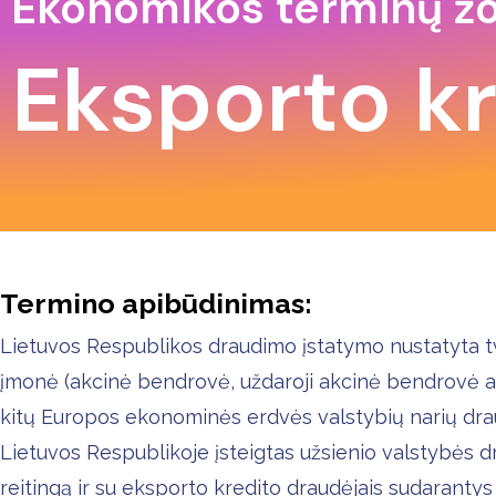
Ekonomikos terminų ž
Eksporto k
Termino apibūdinimas:
Lietuvos Respublikos draudimo įstatymo nustatyta tv
įmonė (akcinė bendrovė, uždaroji akcinė bendrovė ar 
kitų Europos ekonominės erdvės valstybių narių dra
Lietuvos Respublikoje įsteigtas užsienio valstybės dra
reitingą ir su eksporto kredito draudėjais sudarantys