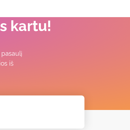
s kartu!
i
 pasaulį
os iš