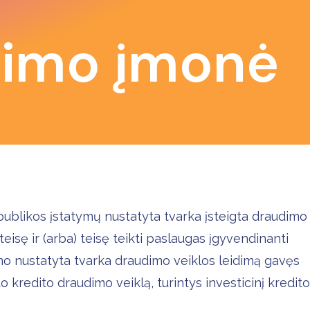
dimo įmonė
publikos įstatymų nustatyta tvarka įsteigta draudimo
sę ir (arba) teisę teikti paslaugas įgyvendinanti
o nustatyta tvarka draudimo veiklos leidimą gavęs
 kredito draudimo veiklą, turintys investicinį kredito