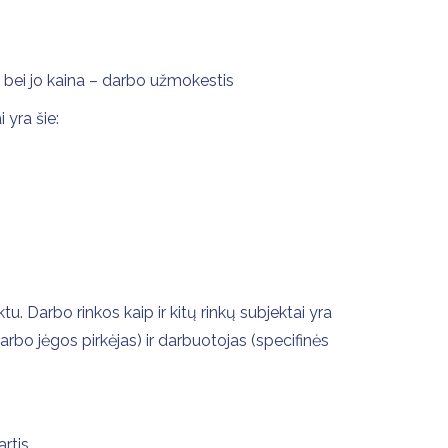
 bei jo kaina – darbo užmokestis
 yra šie:
u. Darbo rinkos kaip ir kitų rinkų subjektai yra
(darbo jėgos pirkėjas) ir darbuotojas (specifinės
rtis.