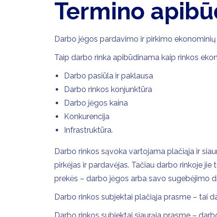
Termino apibū
Darbo jėgos pardavimo ir pirkimo ekonominių s
Taip darbo rinka apibūdinama kaip rinkos ekon
Darbo pasiūla ir paklausa
Darbo rinkos konjunktūra
Darbo jėgos kaina
Konkurencija
Infrastruktūra.
Darbo rinkos sąvoka vartojama plačiąja ir siaurą
pirkėjas ir pardavėjas. Tačiau darbo rinkoje jie 
prekės – darbo jėgos arba savo sugebėjimo dir
Darbo rinkos subjektai plačiąja prasme – tai d
Darbo rinkos subjektai siaurąja prasme – darbda