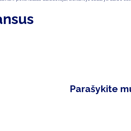
ansus
Parašykite m