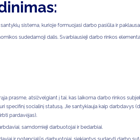
dinimas:
antykių sistema, kurioje formuojasi darbo pasiūla ir paklausa
omikos sudedamoji dalis. Svarbiausieji darbo rinkos elementai
ja prasme, atsižvelgiant į tai, kas laikoma darbo rinkos subjekt
turi specifinį socialinį statusą. Jie santykiauja kaip darbdavys 
bti pardavėjas).
arbdaviai, samdomieji darbuotojai ir bedarbiai.
viai ir potencialūs darbuotojai, siekiantys sudaryti darbo suta