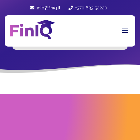
info@finiq.lt
+370 633 52220