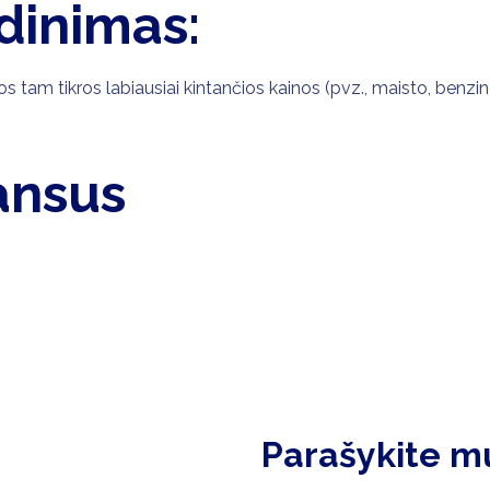
dinimas:
amos tam tikros labiausiai kintančios kainos (pvz., maisto, benzin
ansus
Parašykite m