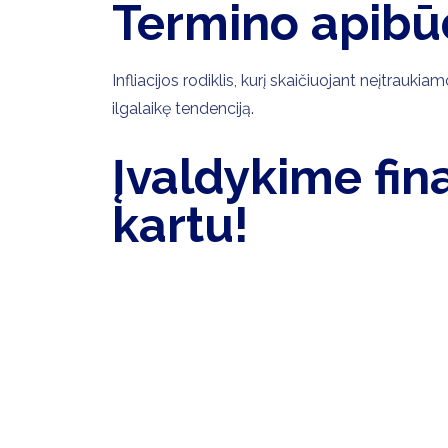
Termino apibū
Infliacijos rodiklis, kurį skaičiuojant neįtrauki
ilgalaikę tendenciją.
Įvaldykime fin
kartu!