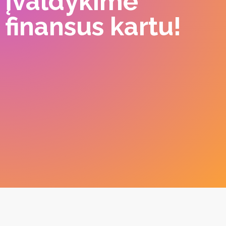
Įvaldykime
finansus kartu!