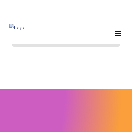
info@finiq.lt
+370 633 52220