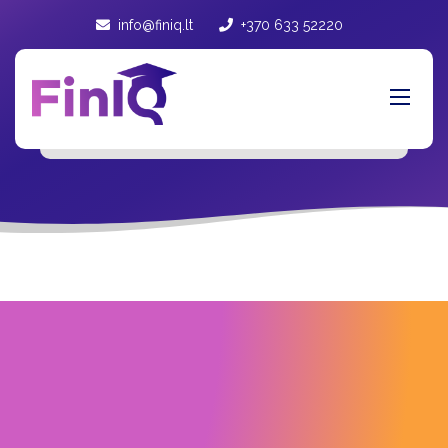
info@finiq.lt
+370 633 52220