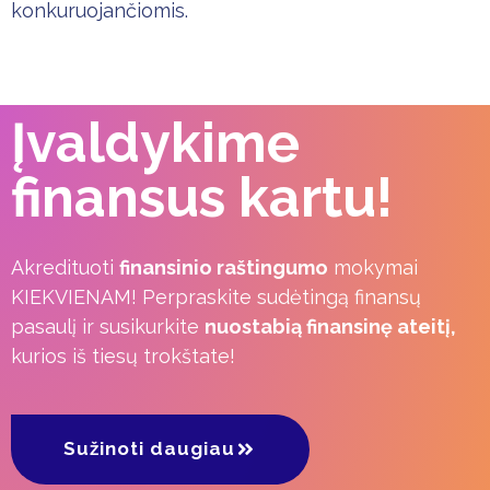
konkuruojančiomis.
Įvaldykime
finansus kartu!
Akredituoti
finansinio raštingumo
mokymai
KIEKVIENAM! Perpraskite sudėtingą finansų
pasaulį ir susikurkite
nuostabią finansinę ateitį,
kurios iš tiesų trokštate!
Sužinoti daugiau