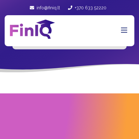
info@finiq.lt
+370 633 52220