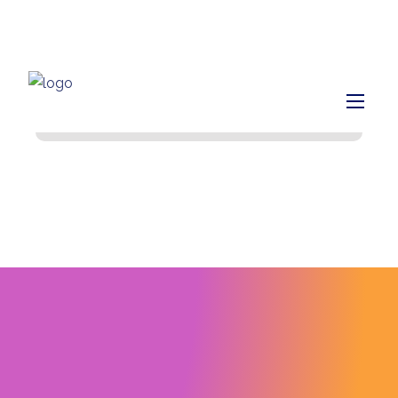
info@finiq.lt
+370 633 52220