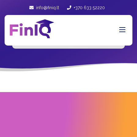
info@finiq.lt
+370 633 52220