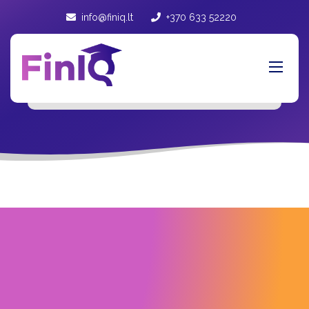
info@finiq.lt
+370 633 52220