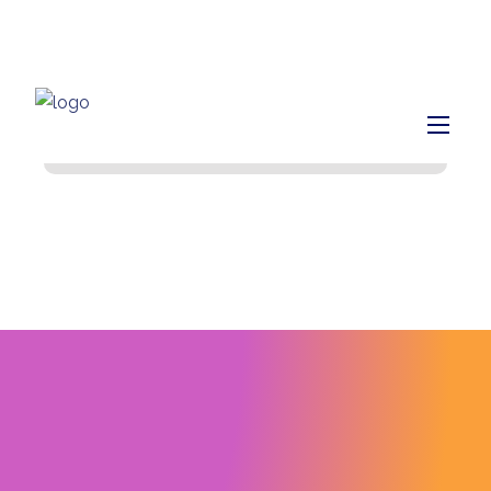
info@finiq.lt
+370 633 52220