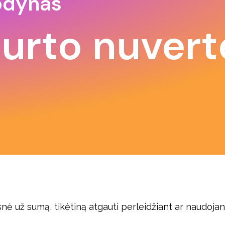
odynas
turto nuver
nė už sumą, tikėtiną atgauti perleidžiant ar naudojant 