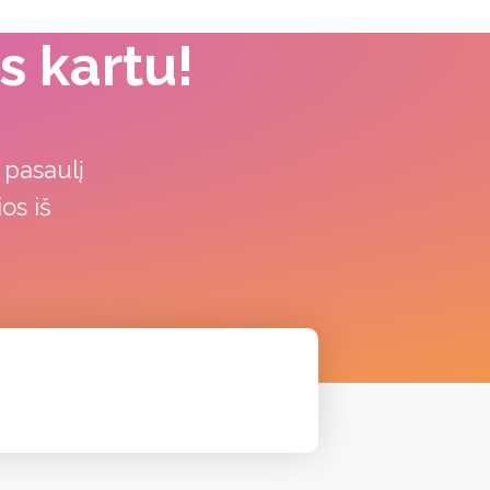
s kartu!
i
 pasaulį
os iš