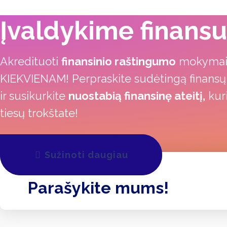
Įvaldykime finansu
Akredituoti
finansinio raštingumo
mokyma
KIEKVIENAM! Perpraskite sudėtingą finansų
ir susikurkite
nuostabią finansinę ateitį,
kuri
tiesų trokštate!
Sužinoti daugiau
Parašykite mums!