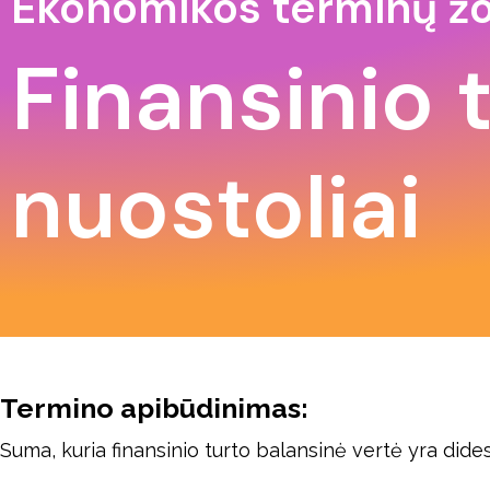
Ekonomikos terminų ž
Finansinio 
nuostoliai
Termino apibūdinimas:
Suma, kuria finansinio turto balansinė vertė yra dides