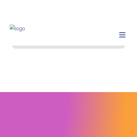
info@finiq.lt
+370 633 52220