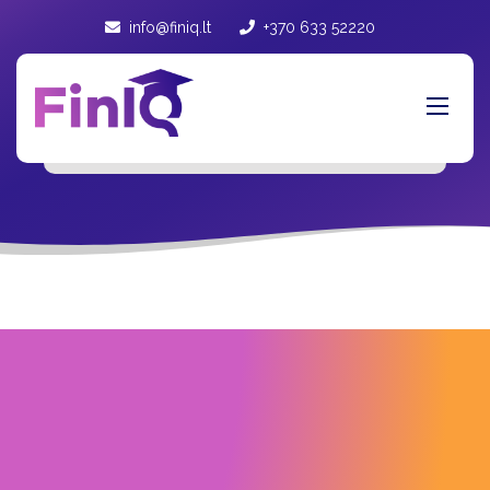
info@finiq.lt
+370 633 52220