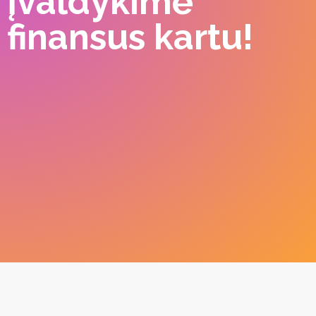
Įvaldykime
finansus kartu!