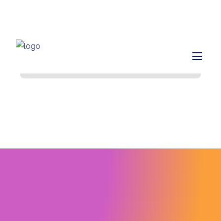
info@finiq.lt
+370 633 52220