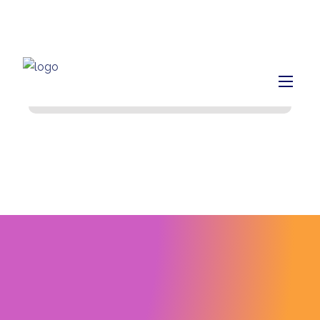
info@finiq.lt
+370 633 52220