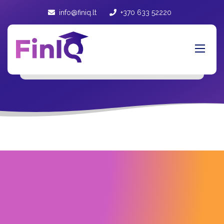
info@finiq.lt
+370 633 52220