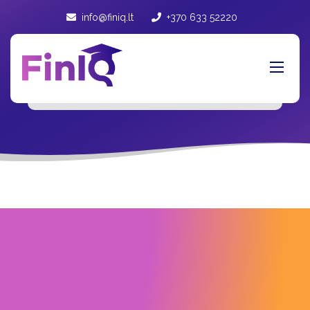
info@finiq.lt
+370 633 52220