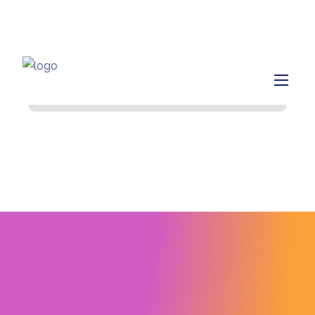
info@finiq.lt
+370 633 52220