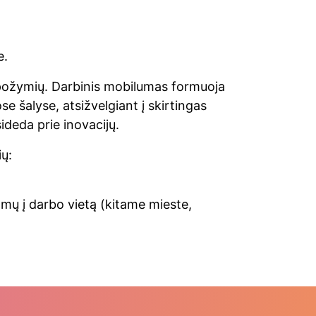
e.
 požymių. Darbinis mobilumas formuoja
e šalyse, atsižvelgiant į skirtingas
ideda prie inovacijų.
ių:
mų į darbo vietą (kitame mieste,