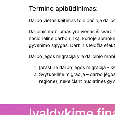
Termino apibūdinimas:
Darbo vietos keitimas toje pačioje darbov
Darbinis mobilumas yra vienas iš svarb
nacionalinę darbo rinką, kurioje apmokėj
gyvenimo sąlygas. Darbinis leidžia efekty
Darbo jėgos migracija yra darbinio mobil
Įprastinė darbo jėgos migracija – k
Švytuoklinė migracija – darbo jėgo
regione), nekeičiant nuolatinės gy
Įvaldykime fi