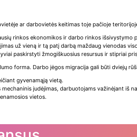
ietėje ar darbovietės keitimas toje pačioje teritorijoj
iausių rinkos ekonomikos ir darbo rinkos išsivystymo
imas už vieną ir tą patį darbą maždaug vienodas visos
viai paskirstyti žmogiškuosius resursus ir stipriai pris
umo forma. Darbo jėgos migracija gali būti dviejų rūš
eičiant gyvenamąją vietą.
s mechaninis judėjimas, darbuotojams važinėjant iš na
venamosios vietos.
nansus