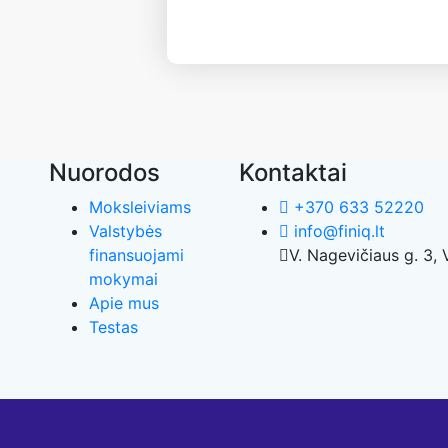
Nuorodos
Kontaktai
Moksleiviams
+370 633 52220
Valstybės
info@finiq.lt
finansuojami
V. Nagevičiaus g. 3, V
mokymai
Apie mus
Testas