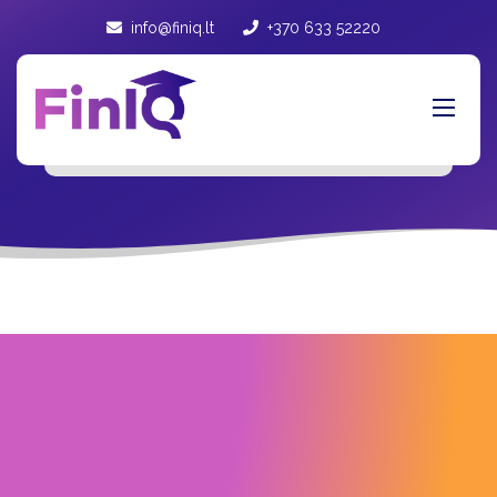
info@finiq.lt
+370 633 52220