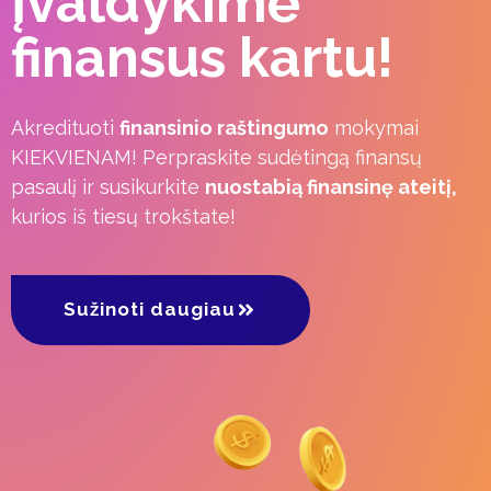
Įvaldykime
finansus kartu!
Akredituoti
finansinio raštingumo
mokymai
KIEKVIENAM! Perpraskite sudėtingą finansų
pasaulį ir susikurkite
nuostabią finansinę ateitį,
kurios iš tiesų trokštate!
Sužinoti daugiau