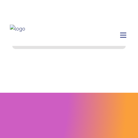
info@finiq.lt
+370 633 52220