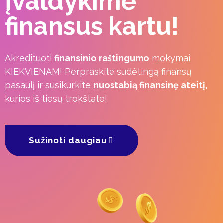
Įvaldykime
finansus kartu!
Akredituoti
finansinio raštingumo
mokymai
KIEKVIENAM! Perpraskite sudėtingą finansų
pasaulį ir susikurkite
nuostabią finansinę ateitį,
kurios iš tiesų trokštate!
Sužinoti daugiau