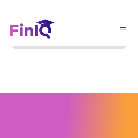
info@finiq.lt
+370 633 52220