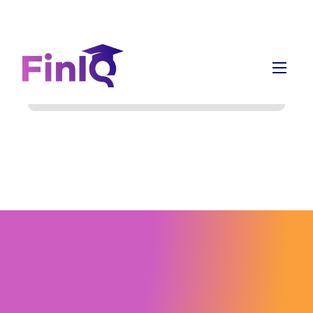
info@finiq.lt
+370 633 52220