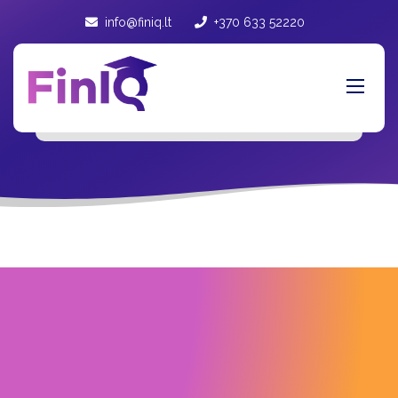
info@finiq.lt
+370 633 52220