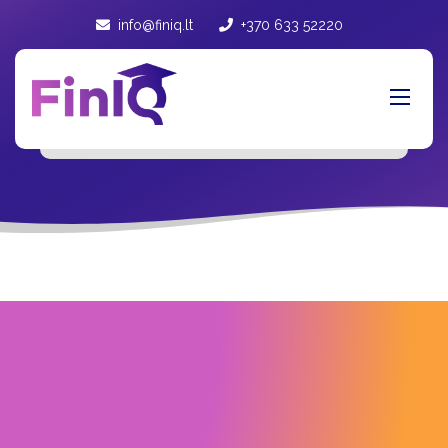
info@finiq.lt
+370 633 52220