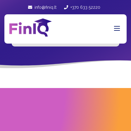
info@finiq.lt
+370 633 52220