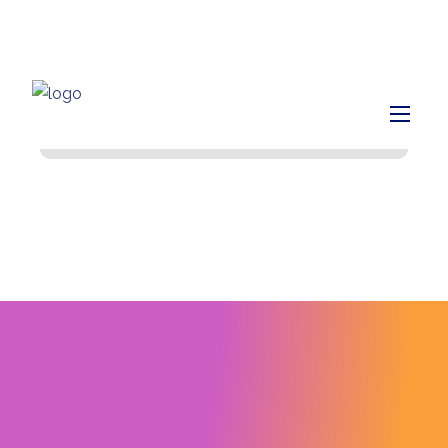
info@finiq.lt
+370 633 52220