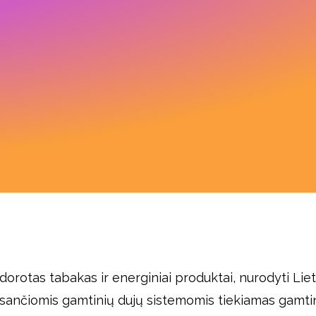
 apdorotas tabakas ir energiniai produktai, nurodyti L
esančiomis gamtinių dujų sistemomis tiekiamas gamtine