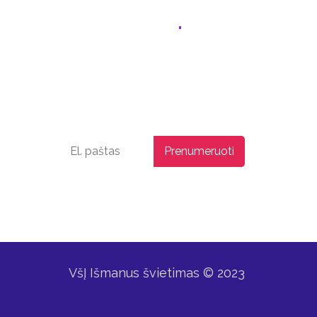
Naujienlaiškis
Prenumeruokite naujienas ir gaukite
finansų ir investavimo naujienas bei
ypatingus pasiūlymus!
us
Paspausdami "Prenumeruoti" jūs sutinkate
su mūsų
Privatumo politika
VšĮ Išmanus švietimas © 2023