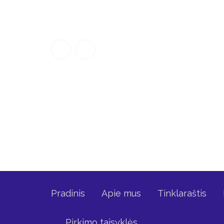
Pradinis
Apie mus
Tinklaraštis
Pirkimo taisyklės