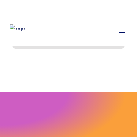
info@finiq.lt
+370 633 52220